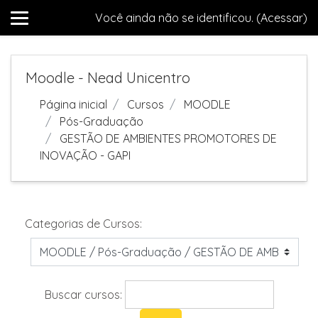
Você ainda não se identificou. (
Acessar
)
Ir para o conteúdo principal
Moodle - Nead Unicentro
Página inicial
Cursos
MOODLE
Pós-Graduação
GESTÃO DE AMBIENTES PROMOTORES DE
INOVAÇÃO - GAPI
Categorias de Cursos:
Buscar cursos: