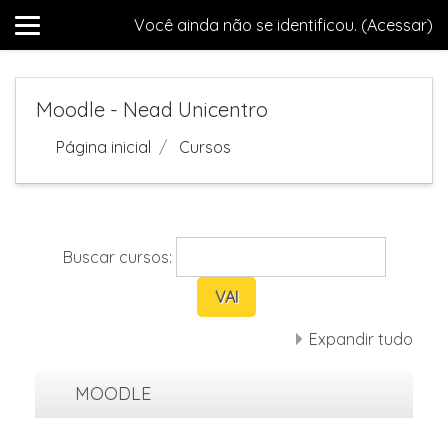
Você ainda não se identificou. (
Acessar
)
Ir para o conteúdo principal
Moodle - Nead Unicentro
Página inicial
Cursos
Buscar cursos:
Expandir tudo
MOODLE